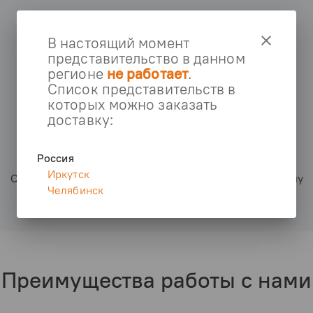
Как работает?
clear
В настоящий момент
представительство в данном
регионе
не работает
.
Список представительств в
которых можно заказать
доставку:
Подача
заявки
Россия
Иркутск
Оставьте заявку по телефону, почте или заполнив форму
Челябинск
Преимущества работы с нами