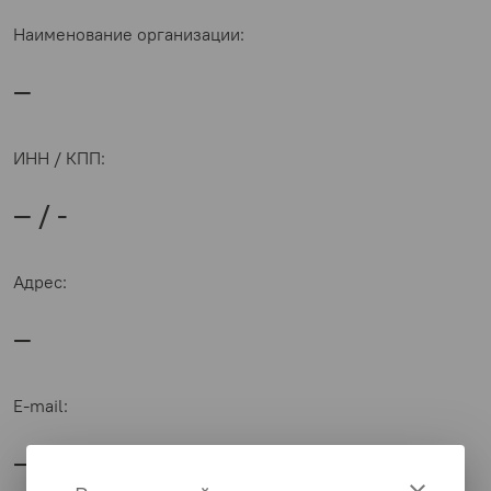
Наименование организации:
—
ИНН / КПП:
— / -
Адрес:
—
E-mail:
—