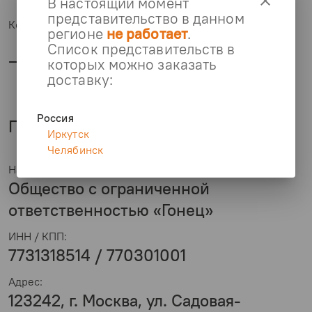
clear
В настоящий момент
представительство в данном
Контактный телефон:
регионе
не работает
.
Список представительств в
—
которых можно заказать
доставку:
Россия
Правообладатель:
Иркутск
Челябинск
Наименование организации:
Общество с ограниченной
ответственностью «Гонeц»
ИНН / КПП:
7731318514 / 770301001
Адрес:
123242, г. Москва, ул. Садовая-