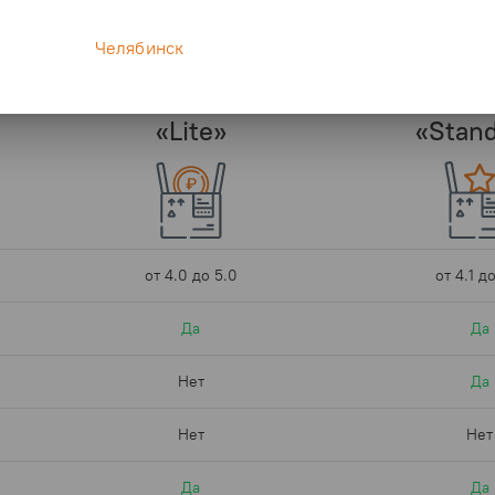
Тарифы
Челябинск
«Lite»
«Stand
от 4.0 до 5.0
от 4.1 д
Да
Да
Нет
Да
Нет
Нет
Да
Да