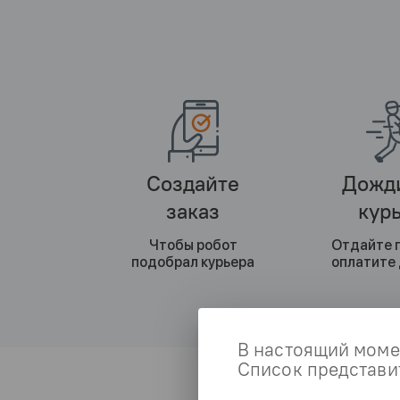
Создайте
Дожд
заказ
кур
Чтобы робот
Отдайте 
подобрал курьера
оплатите
В настоящий моме
Список представит