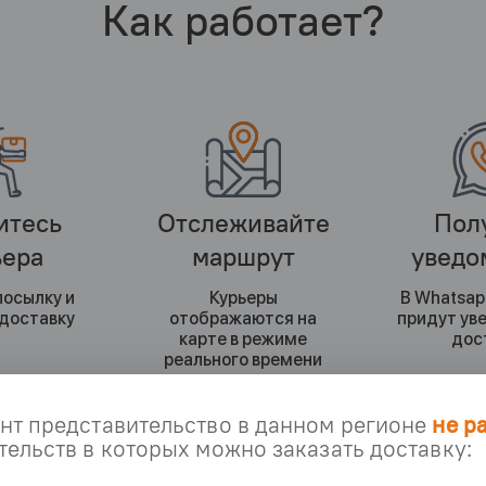
Как работает?
итесь
Отслеживайте
Пол
ьера
маршрут
уведо
посылку и
Курьеры
В Whatsap
 доставку
отображаются на
придут ув
карте в режиме
дос
реального времени
нт представительство в данном регионе
не р
ельств в которых можно заказать доставку: